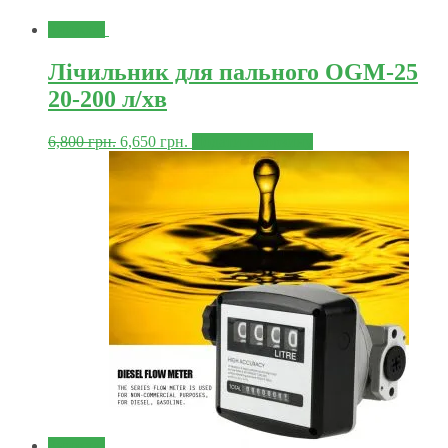
Знижка!
Лічильник для пального OGM-25
20-200 л/хв
6,800
грн.
6,650
грн.
Додати в корзину
Знижка!