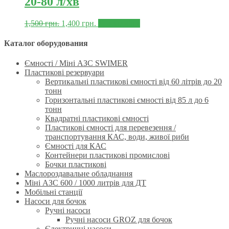
20-80 л/хв
1,500
грн.
1,400
грн.
Докладніше
Каталог оборудования
Ємності / Міні АЗС SWIMER
Пластикові резервуари
Вертикальні пластикові ємності від 60 літрів до 20
тонн
Горизонтальні пластикові ємності від 85 л до 6
тонн
Квадратні пластикові ємності
Пластикові ємності для перевезення /
транспортування КАС, води, живої риби
Ємності для КАС
Контейнери пластикові промислові
Бочки пластикові
Маслороздавальне обладнання
Міні АЗС 600 / 1000 литрів для ДТ
Мобільні станції
Насоси для бочок
Ручнi насоси
Ручні насоси GROZ для бочок
Єлектричні насоси