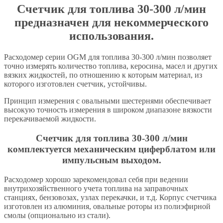
Счетчик для топлива 30-300 л/мин
предназначен для некоммерческого
использования.
Расходомер серии OGM для топлива 30-300 л/мин позволяет
точно измерять количество топлива, керосина, масел и других
вязких жидкостей, по отношению к которым материал, из
которого изготовлен счетчик, устойчивы.
Принцип измерения с овальными шестернями обеспечивает
высокую точность измерения в широком диапазоне вязкости
перекачиваемой жидкости.
Счетчик для топлива 30-300 л/мин
комплектуется механическим циферблатом или
импульсным выходом.
Расходомер хорошо зарекомендовал себя при ведении
внутрихозяйственного учета топлива на заправочных
станциях, бензовозах, узлах перекачки, и т.д. Корпус счетчика
изготовлен из алюминия, овальные роторы из полиэфирной
смолы (опционально из стали).