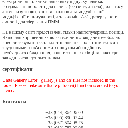
електронні лічильники для обліку відпуску палива,
роздавальні пістолети для палива (бензину, дизеля) , олії, гасу,
антифризу тощо), заправні колонки та модулі різної
модифікації та потужності, а також міні АЗС, резервуари та
ємності для зберігання ПММ.
На нашому сайті представлені тільки найпопулярніші позиції.
Якщо для вирішення вашого технічного завдання необхідно
використовувати нестандартні рішення або ви зіткнулися з
труднощами, пов'язаними з пошуком або підбором
необхідного обладнання, наші технічні фахівці та інженери
завжди готові допомогти вам.
сертифікати
Unite Gallery Error - gallery js and css files not included in the
footer. Please make sure that wp_footer() function is added to your
theme.
Контакти
+38 (044) 364 96 09
+38 (095) 890 67 44
+38 (067) 504 98 75
+38 (063) 783 00 06