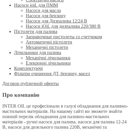
Насоси ioiL для ПММ
Насоси для масла
Насоси для бензину
Насоси для Дизпалива 12/24 B
Насоси iOiL для дизпалива 220/380 B
Пістолети для палива
Заправочные пистолеты со счетчиком
Автоматичні пістолети
Механичні пістолети
Лічильники для палива
Механічні лічильники
Елекронні лічильники
Комплектуючі
Фільтри очищення ДТ, бензину, масел
Договор публичной оферты
Про компанію
INTER OIL це професіонали в галузі обладнання для паливно-
мастильних матеріалів. На нашому сайті ви зможете знайти
повний перелік обладнання для паливно-мастильних
матеріалів - ручні насоси для палива, насоси для палива 12-24
В, насоси для дизельного палива 220В, механічні та