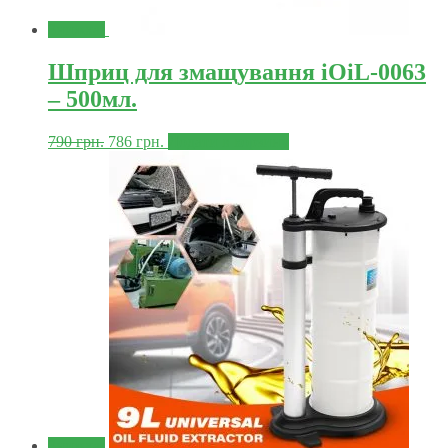
Знижка!
Шприц для змащування iOiL-0063
– 500мл.
790
грн.
786
грн.
Додати в корзину
Знижка!