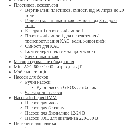
Пластикові резервуари
Вертикальні пластикові ємності від 60 літрів до 20
тонн
Горизонтальні пластикові ємності від 85 л до 6
тонн
Квадратні пластикові ємності
Пластикові ємності для перевезення /
транспортування КАС, води, живої риби
Ємності для КАС
Контейнери пластикові промислові
Бочки пластикові
Маслороздавальне обладнання
Міні АЗС 600 / 1000 литрів для ДТ
Мобільні станції
Насоси для бочок
Ручнi насоси
Ручні насоси GROZ для бочок
Єлектричні насоси
Насоси ioiL для ПММ
Насоси для масла
Насоси для бензину
Насоси для Дизпалива 12/24 B
Насоси iOiL для дизпалива 220/380 B
Пістолети для палива