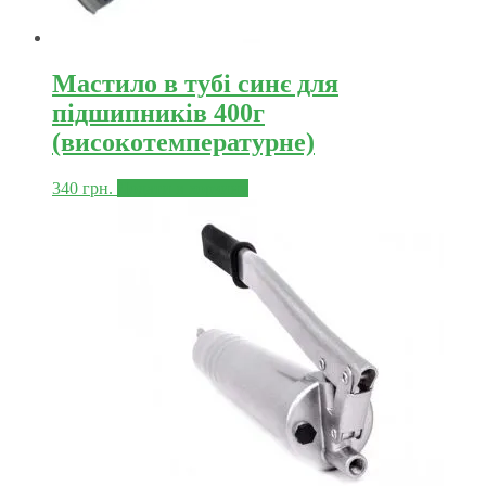
Мастило в тубі синє для
підшипників 400г
(високотемпературне)
340
грн.
Додати в корзину