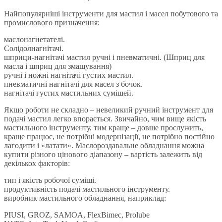
Найпопулярніші інструменти для мастил і масел побутового та
промислового призначення:
маслонагнетателі.
Солідолнагнітачі.
шприци-нагнітачі мастил ручні і пневматичні. (Шприц для
масла і шприц для змащування)
ручні і ножні нагнітачі густих мастил.
пневматичні нагнітачі для масел з бочок.
нагнітачі густих мастильних сумішей.
Якщо роботи не складно – невеликий ручний інструмент для
подачі мастил легко впорається. Звичайно, чим вище якість
мастильного інструменту, тим краще – довше прослужить,
краще працює, не потрібні модернізації, не потрібно постійно
лагодити і «латати». Маслороздавальне обладнання можна
купити різного цінового діапазону – вартість залежить від
декількох факторів:
тип і якість робочої суміші.
продуктивність подачі мастильного інструменту.
виробник мастильного обладнання, наприклад:
PIUSI, GROZ, SAMOA, FlexBimec, Prolube