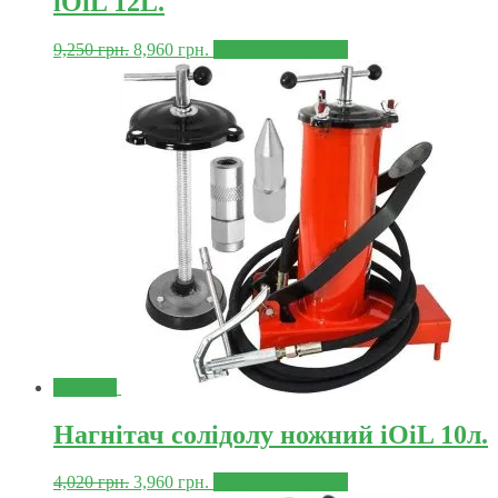
iOiL 12L.
9,250
грн.
8,960
грн.
Додати в корзину
Знижка!
Нагнітач солідолу ножний iOiL 10л.
4,020
грн.
3,960
грн.
Додати в корзину