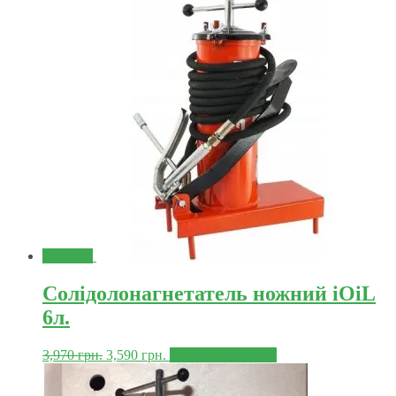
Знижка!
Солідолонагнетатель ножний iOiL
6л.
3,970
грн.
3,590
грн.
Додати в корзину