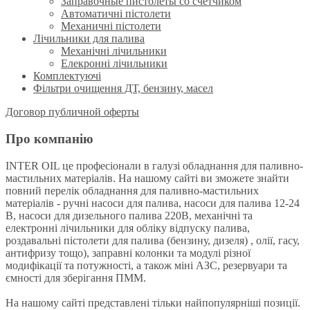
Заправочные пистолеты со счетчиком
Автоматичні пістолети
Механичні пістолети
Лічильники для палива
Механічні лічильники
Елекронні лічильники
Комплектуючі
Фільтри очищення ДТ, бензину, масел
Договор публичной оферты
Про компанію
INTER OIL це професіонали в галузі обладнання для паливно-
мастильних матеріалів. На нашому сайті ви зможете знайти
повний перелік обладнання для паливно-мастильних
матеріалів - ручні насоси для палива, насоси для палива 12-24
В, насоси для дизельного палива 220В, механічні та
електронні лічильники для обліку відпуску палива,
роздавальні пістолети для палива (бензину, дизеля) , олії, гасу,
антифризу тощо), заправні колонки та модулі різної
модифікації та потужності, а також міні АЗС, резервуари та
ємності для зберігання ПММ.
На нашому сайті представлені тільки найпопулярніші позиції.