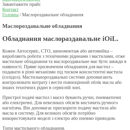
Завантажити прайс
Контакт
Головна
/ Маслороздавальне обладнання
Маслороздавальне обладнання
Обладнання маслораздавальне iOiL.
Кожен Автосервіс, СТО, шиномонтаж або автомийка –
виробляють роботи з технічними рідинами і мастилами, отже
мастильне обладнання та маслороздавальне має бути завжди в
наявності. Пряме призначення обладнання для мастил –
подавати в різні механізми під тиском консистентні мастила
(солідол). Мастильнороздавальні системи допомагають
контролювати витрату і вести повноцінний облік масла або
інших технічних рідин в сервісній зоні.
Пристрої подачі мастил і масел бувають ручні, пневматичні
або електричні. Для невеликих обсягів вистачить ручного
нагнітача. Він допомагає прискорити подачу мастила або
масла в систему. Для великих обсягів потрібно
використовувати моделі з електро або пневмо приводом.
Типи мастильного обладнання.