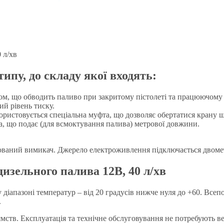
 л/хв
ипу, до складу якої входять:
, що обводить паливо при закритому пістолеті та працюючому д
й рівень тиску.
ористовується спеціальна муфта, що дозволяє обертатися крану 
, що подає (для всмоктування палива) метрової довжини.
дований вимикач. Джерело електроживлення підключається двоме
изельного палива 12В, 40 л/хв
у діапазоні температур – від 20 градусів нижче нуля до +60. Все
.
мств. Експлуатація та технічне обслуговування не потребують в