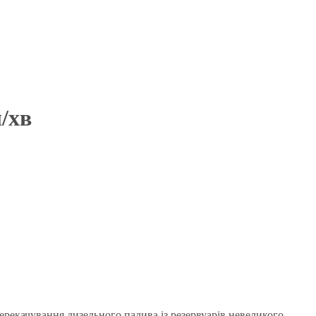
/хв
ерекачування дизельного палива із резервуарів невеликого