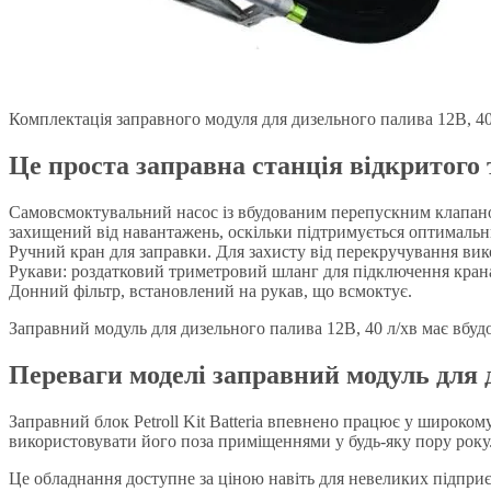
Комплектація заправного модуля для дизельного палива 12В, 40
Це проста заправна станція відкритого т
Самовсмоктувальний насос із вбудованим перепускним клапаном
захищений від навантажень, оскільки підтримується оптимальни
Ручний кран для заправки. Для захисту від перекручування вик
Рукави: роздатковий триметровий шланг для підключення крана
Донний фільтр, встановлений на рукав, що всмоктує.
Заправний модуль для дизельного палива 12В, 40 л/хв має вбу
Переваги моделі заправний модуль для д
Заправний блок Petroll Kit Batteria впевнено працює у широком
використовувати його поза приміщеннями у будь-яку пору року
Це обладнання доступне за ціною навіть для невеликих підприє