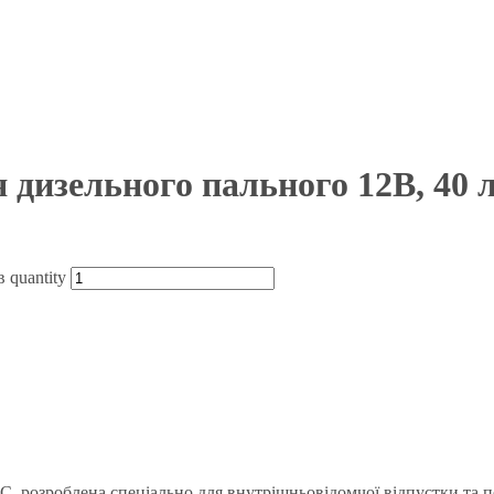
дизельного пального 12В, 40 л
 quantity
С, розроблена спеціально для внутрішньовідомчої відпустки та п