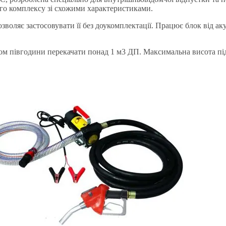
кого комплексу зі схожими характеристиками.
зволяє застосовувати її без доукомплектації. Працює блок від а
гом півгодини перекачати понад 1 м3 ДП. Максимальна висота підй