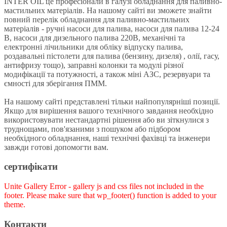
INTER OIL це професіонали в галузі обладнання для паливно-
мастильних матеріалів. На нашому сайті ви зможете знайти
повний перелік обладнання для паливно-мастильних
матеріалів - ручні насоси для палива, насоси для палива 12-24
В, насоси для дизельного палива 220В, механічні та
електронні лічильники для обліку відпуску палива,
роздавальні пістолети для палива (бензину, дизеля) , олії, гасу,
антифризу тощо), заправні колонки та модулі різної
модифікації та потужності, а також міні АЗС, резервуари та
ємності для зберігання ПММ.
На нашому сайті представлені тільки найпопулярніші позиції.
Якщо для вирішення вашого технічного завдання необхідно
використовувати нестандартні рішення або ви зіткнулися з
труднощами, пов'язаними з пошуком або підбором
необхідного обладнання, наші технічні фахівці та інженери
завжди готові допомогти вам.
сертифікати
Unite Gallery Error - gallery js and css files not included in the
footer. Please make sure that wp_footer() function is added to your
theme.
Контакти