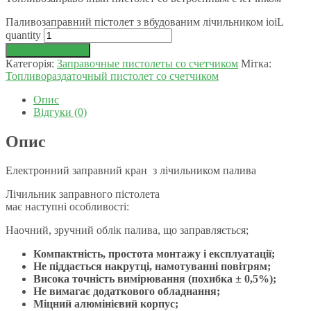
Паливозаправний пістолет з вбудованим лічильником ioiL
quantity
Додати в корзину
Категорія:
Заправочные пистолеты со счетчиком
Мітка:
Топливораздаточный пистолет со счетчиком
Опис
Відгуки (0)
Опис
Електронний заправний кран з лічильником палива
Лічильник заправного пістолета
має наступні особливості:
Наочний, зручний облік палива, що заправляється;
Компактність, простота монтажу і експлуатації;
Не піддається накрутці, намотуванні повітрям;
Висока точність вимірювання (похибка ± 0,5%);
Не вимагає додаткового обладнання;
Міцний алюмінієвий корпус;