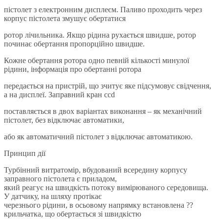
пістолет з електронним дисплеєм. Паливо проходить через
корпус пістолета змушує обертатися
ротор лічильника. Якщо рідина рухається швидше, ротор
починає обертання пропорційно швидше.
Кожне обертання ротора одно певній кількості минулої
рідини, інформація про обертанні ротора
передається на пристрій, що зчитує яке підсумовує свідчення,
а на дисплеї. Заправний кран ccd
поставляється в двох варіантах виконання – як механічний
пістолет, без відключає автоматики,
або як автоматичний пістолет з відключає автоматикою.
Принцип дії
Турбінний витратомір, вбудований всередину корпусу
заправного пістолета є приладом,
який реагує на швидкість потоку вимірюваного середовища.
У датчику, на шляху протікає
черезнього рідини, в осьовому напрямку встановлена ??
крильчатка, що обертається зі швидкістю