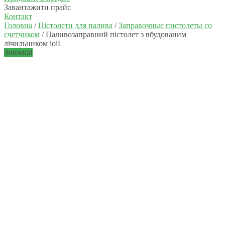
Завантажити прайс
Контакт
Головна
/
Пістолети для палива
/
Заправочные пистолеты со
счетчиком
/ Паливозаправний пістолет з вбудованим
лічильником ioiL
Знижка!