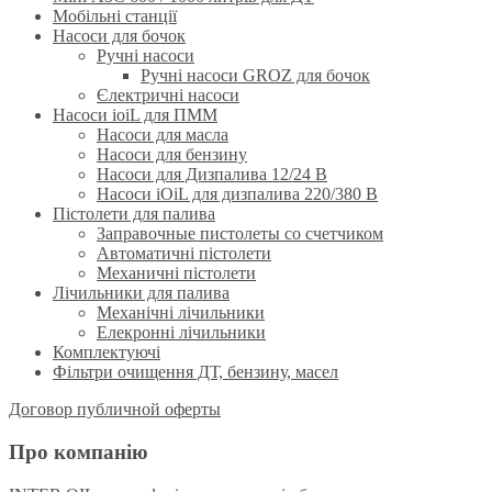
Мобільні станції
Насоси для бочок
Ручнi насоси
Ручні насоси GROZ для бочок
Єлектричні насоси
Насоси ioiL для ПММ
Насоси для масла
Насоси для бензину
Насоси для Дизпалива 12/24 B
Насоси iOiL для дизпалива 220/380 B
Пістолети для палива
Заправочные пистолеты со счетчиком
Автоматичні пістолети
Механичні пістолети
Лічильники для палива
Механічні лічильники
Елекронні лічильники
Комплектуючі
Фільтри очищення ДТ, бензину, масел
Договор публичной оферты
Про компанію