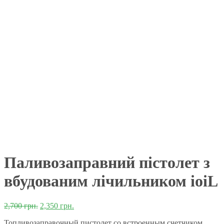
Паливозаправний пістолет з
вбудованим лічильником ioiL
2,700
грн.
2,350
грн.
Топливозаправочный пистолет со встроенным счетчиком