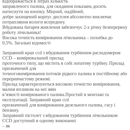
відображається в літрах кількість
заправленого палива, для скидання показань досить
натиснути на кнопку. Міцний, надійний,
добре захищений корпус дисплея абсолютно виключає
потрапляння вологи всередину.
Вбудована батарея живлення забезпечує 2-х річну безперервну
роботу лічильника!
Висока точність вимірювання лічильника – похибка до
0,5%. Загальні відомості
Заправний кран ccd з вбудованим турбінним расходомером
CCD – вимірювальний прилад
проточного типу, що містить в собі лопатеву турбіну. Прилад
призначений для
точноговимірювання потоків рідкого палива в постійному або
переривчастому режимі.
Прилад характеризуються високою точністю вимірювання,
малим впливом на неї змін
в’язкості вимірюваного палива.Простий в монтажі та
експлуатації. Заправний кран ccd
призначений для вимірювання дизельного палива, гасу і
бензину.
Заправний пістолет з вбудованим турбінним лічильником
CCD доступний в одному виконанні
– як