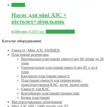
Знижка!
Насос для міні АЗС +
пістолет+лічильник
8,500
грн.
8,250
грн.
Додати в корзину
Каталог оборудования
Ємності / Міні АЗС SWIMER
Пластикові резервуари
Вертикальні пластикові ємності від 60 літрів до 20
тонн
Горизонтальні пластикові ємності від 85 л до 6
тонн
Квадратні пластикові ємності
Пластикові ємності для перевезення /
транспортування КАС, води, живої риби
Ємності для КАС
Контейнери пластикові промислові
Бочки пластикові
Маслороздавальне обладнання
Міні АЗС 600 / 1000 литрів для ДТ