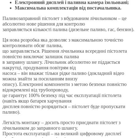
Електронний дисплей і паливна камера ізольовані;
Максимальна комплектація від постачальника.
Паливозаправний пістолет з вбудованим лічильником – це
абсолютно нове рішення для контролю
заправляється кількості палива (дизельне паливо, гас, бензин).
Ця нова розробка яка дозволяє з максимальною точністю
контролювати обсяг палива,
що заправляється. Рішення лічильника всередині пістолета
повністю виключає залишок палива
в заправну шлангу. Лічильник абсолютно не піддається
накрутці, продування повітрям від
насоса – він вважає тільки рідке паливо (докладний відео
можна знайти за посиланням внизу
опису). Електронні компоненти з метою безпеки повністю
відокремлені від трубопроводу,
це гарантує 100% безпеку під час експлуатації пістолета
(навіть якщо батарея харчування
дисплея повністю розрядиться – пістолет буде пропускати
паливо).
Легкість монтажу – досить просто приєднати пістолет з
лічильником до заправного шлангу.
Простота експлуатації – на великий цифровому дисплеї