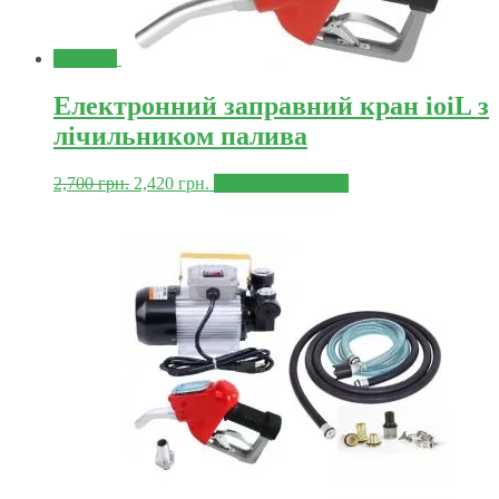
Знижка!
Електронний заправний кран ioiL з
лічильником палива
2,700
грн.
2,420
грн.
Додати в корзину