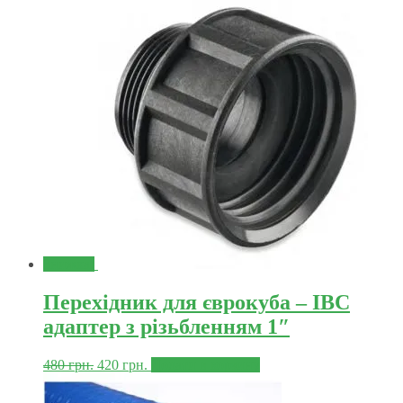
Знижка!
Перехідник для єврокуба – IBC
адаптер з різьбленням 1″
480
грн.
420
грн.
Додати в корзину