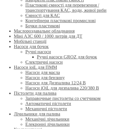
Пластикові ємності для перевезення /
транспортування КАС, води, живої риби
Ємності для КАС
Контейнери пластикові промислові
Бочки пластикові
Маслороздавальне обладнання
Міні АЗС 600 / 1000 литрів для ДТ
Мобільні станції
Насоси для бочок
Ручнi насоси
Ручні насоси GROZ для бочок
Єлектричні насоси
Насоси ioiL для ПММ
Насоси для масла
Насоси для бензину
Насоси для Дизпалива 12/24 B
Насоси iOiL для дизпалива 220/380 B
Пістолети для палива
Заправочные пистолеты со счетчиком
Автоматичні пістолети
Механичні пістолети
Лічильники для палива
Механічні лічильники
Елекронні лічильники