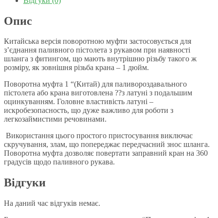
Відгуки (0)
Опис
Китайська версія поворотною муфти застосовується для
з’єднання паливного пістолета з рукавом при наявності
шланга з фитингом, що мають внутрішню різьбу такого ж
розміру, як зовнішня різьба крана – 1 дюйм.
Поворотна муфта 1 “(Китай) для паливороздавального
пістолета або крана виготовлена ??з латуні з подальшим
оцинкуванням. Головне властивість латуні –
искробезопасность, що дуже важливо для роботи з
легкозаймистими речовинами.
Використання цього простого пристосування виключає
скручування, злам, що попереджає передчасний знос шланга.
Поворотна муфта дозволяє повертати заправний кран на 360
градусів щодо паливного рукава.
Відгуки
На даний час відгуків немає.