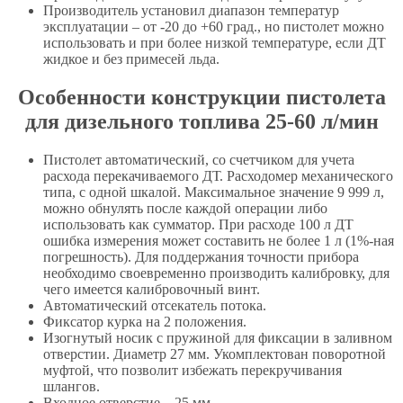
Производитель установил диапазон температур
эксплуатации – от -20 до +60 град., но пистолет можно
использовать и при более низкой температуре, если ДТ
жидкое и без примесей льда.
Особенности конструкции пистолета
для дизельного топлива 25-60 л/мин
Пистолет автоматический, со счетчиком для учета
расхода перекачиваемого ДТ. Расходомер механического
типа, с одной шкалой. Максимальное значение 9 999 л,
можно обнулять после каждой операции либо
использовать как сумматор. При расходе 100 л ДТ
ошибка измерения может составить не более 1 л (1%-ная
погрешность). Для поддержания точности прибора
необходимо своевременно производить калибровку, для
чего имеется калибровочный винт.
Автоматический отсекатель потока.
Фиксатор курка на 2 положения.
Изогнутый носик с пружиной для фиксации в заливном
отверстии. Диаметр 27 мм. Укомплектован поворотной
муфтой, что позволит избежать перекручивания
шлангов.
Входное отверстие – 25 мм.