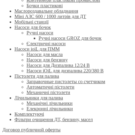
Контейнери пластикові промислові
Бочки пластикові
Маслороздавальне обладнання
Міні АЗС 600 / 1000 литрів для ДТ
Мобільні станції
Насоси для бочок
Ручнi насоси
Ручні насоси GROZ для бочок
Єлектричні насоси
Насоси ioiL для ПММ
Насоси для масла
Насоси для бензину
Насоси для Дизпалива 12/24 B
Насоси iOiL для дизпалива 220/380 B
Пістолети для палива
Заправочные пистолеты со счетчиком
Автоматичні пістолети
Механичні пістолети
Лічильники для палива
Механічні лічильники
Елекронні лічильники
Комплектуючі
Фільтри очищення ДТ, бензину, масел
Договор публичной оферты