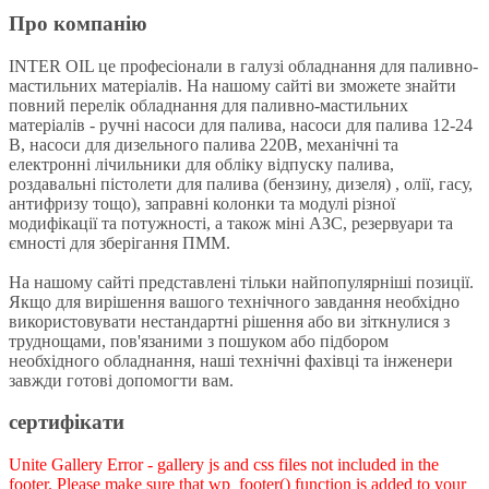
Про компанію
INTER OIL це професіонали в галузі обладнання для паливно-
мастильних матеріалів. На нашому сайті ви зможете знайти
повний перелік обладнання для паливно-мастильних
матеріалів - ручні насоси для палива, насоси для палива 12-24
В, насоси для дизельного палива 220В, механічні та
електронні лічильники для обліку відпуску палива,
роздавальні пістолети для палива (бензину, дизеля) , олії, гасу,
антифризу тощо), заправні колонки та модулі різної
модифікації та потужності, а також міні АЗС, резервуари та
ємності для зберігання ПММ.
На нашому сайті представлені тільки найпопулярніші позиції.
Якщо для вирішення вашого технічного завдання необхідно
використовувати нестандартні рішення або ви зіткнулися з
труднощами, пов'язаними з пошуком або підбором
необхідного обладнання, наші технічні фахівці та інженери
завжди готові допомогти вам.
сертифікати
Unite Gallery Error - gallery js and css files not included in the
footer. Please make sure that wp_footer() function is added to your