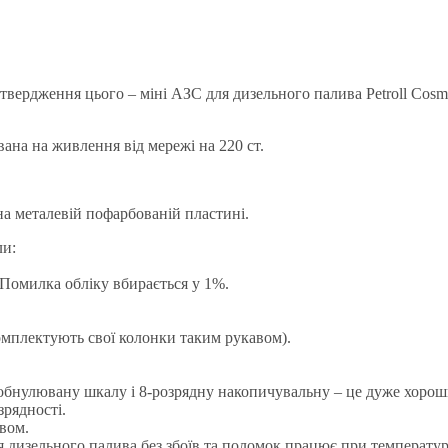
твердження цього – міні АЗС для дизельного палива Petroll Cosm
вана на живлення від мережі на 220 ст.
а металевій пофарбованій пластині.
ли:
 Помилка обліку вбирається у 1%.
омплектують свої колонки таким рукавом).
обнулювану шкалу і 8-розрядну накопичувальну – це дуже хороший
рядності.
ивом.
дизельного палива без збоїв та поломок працює при температурі 