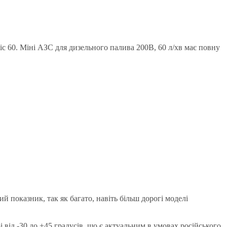
ic 60. Міні АЗС для дизельного палива 200В, 60 л/хв має повну
 показник, так як багато, навіть більш дорогі моделі
від -30 до +45 градусів, що є актуальним в умовах російського