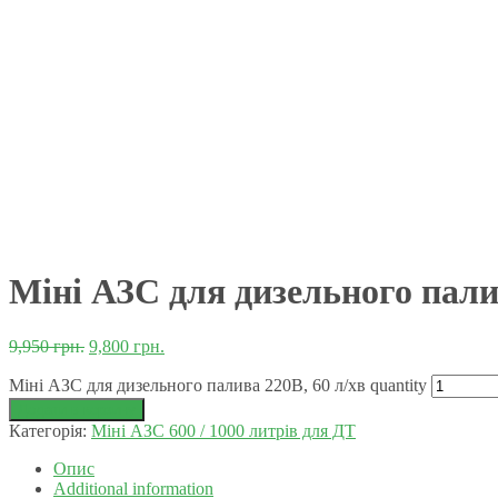
Міні АЗС для дизельного палив
9,950
грн.
9,800
грн.
Міні АЗС для дизельного палива 220В, 60 л/хв quantity
Додати в корзину
Категорія:
Міні АЗС 600 / 1000 литрів для ДТ
Опис
Additional information