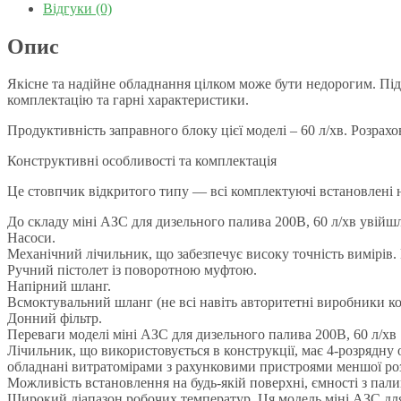
Відгуки (0)
Опис
Якісне та надійне обладнання цілком може бути недорогим. Під
комплектацію та гарні характеристики.
Продуктивність заправного блоку цієї моделі – 60 л/хв. Розрахо
Конструктивні особливості та комплектація
Це стовпчик відкритого типу — всі комплектуючі встановлені н
До складу міні АЗС для дизельного палива 200В, 60 л/хв увійш
Насоси.
Механічний лічильник, що забезпечує високу точність вимірів.
Ручний пістолет із поворотною муфтою.
Напірний шланг.
Всмоктувальний шланг (не всі навіть авторитетні виробники к
Донний фільтр.
Переваги моделі міні АЗС для дизельного палива 200В, 60 л/хв
Лічильник, що використовується в конструкції, має 4-розрядну 
обладнані витратомірами з рахунковими пристроями меншої роз
Можливість встановлення на будь-якій поверхні, ємності з пал
Широкий діапазон робочих температур. Ця модель міні АЗС для 