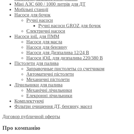
Міні АЗС 600 / 1000 литрів для ДТ
Мобільні станції
Насоси для бочок
Ручнi насоси
Ручні насоси GROZ для бочок
Єлектричні насоси
Насоси ioiL для ПММ
Насоси для масла
Насоси для бензину
Насоси для Дизпалива 12/24 B
Насоси iOiL для дизпалива 220/380 B
Пістолети для палива
Заправочные пистолеты со счетчиком
Автоматичні пістолети
Механичні пістолети
Лічильники для палива
Механічні лічильники
Елекронні лічильники
Комплектуючі
Фільтри очищення ДТ, бензину, масел
Договор публичной оферты
Про компанію