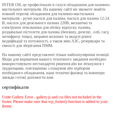
INTER OIL це професіонали в галузі обладнання для паливно-
мастильних матеріалів. На нашому сайті ви зможете знайти
повний перелік обладнання для паливно-мастильних
матеріалів - ручні насоси для палива, насоси для палива 12-24
В, насоси для дизельного палива 220В, механічні та
електронні лічильники для обліку відпуску палива,
роздавальні пістолети для палива (бензину, дизеля) , олії, гасу,
антифризу тощо), заправні колонки та модулі різної
модифікації та потужності, а також міні АЗС, резервуари та
ємності для зберігання ПММ.
На нашому сайті представлені тільки найпопулярніші позиції.
Якщо для вирішення вашого технічного завдання необхідно
використовувати нестандартні рішення або ви зіткнулися з
труднощами, пов'язаними з пошуком або підбором
необхідного обладнання, наші технічні фахівці та інженери
завжди готові допомогти вам.
сертифікати
Unite Gallery Error - gallery js and css files not included in the
footer. Please make sure that wp_footer() function is added to your
theme.