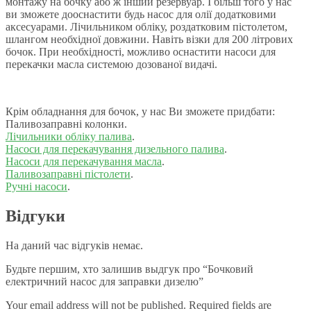
монтажу на бочку або ж інший резервуар. І більш того у нас
ви зможете дооснастити будь насос для олії додатковими
аксесуарами. Лічильником обліку, роздатковим пістолетом,
шлангом необхідної довжини. Навіть візки для 200 літрових
бочок. При необхідності, можливо оснастити насоси для
перекачки масла системою дозованої видачі.
Крім обладнання для бочок, у нас Ви зможете придбати:
Паливозаправні колонки.
Лічильники обліку палива
.
Насоси для перекачування дизельного палива
.
Насоси для перекачування масла
.
Паливозаправні пістолети
.
Ручні насоси
.
Відгуки
На даний час відгуків немає.
Будьте першим, хто залишив выдгук про “Бочковий
електричний насос для заправки дизелю”
Your email address will not be published.
Required fields are