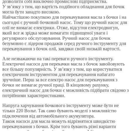
дозволити собі виключно промислові підприємства.
У зв’язку з тим, що вартість подібного обладнання для бочок
могла бути занадто високою.
Найчастішою покупкою для перекачування масла з бочки і на
сьогодні є ручний бочковий насос. Тому що ручний насос для
олії не вимагає електрики. Отже, відсутня електродвигун,
який все ж зрідка може вимагати підвищеної уваги і
регулярного обслуговування. Ручний насос для бочок
безумовно є лідером продажів серед ручного інструменту для
перекачування з бочок олії, завдяки своїй низькій вартості.
Але незважаючи на такі переваги ручного інструменту.
Електричні насоси для перекачки масла з бочок завойовують
все більшу популярність. У зв’язку з тим, що користуватися
електричним інструментом для перекачування набагато
зручніше. Перш за все електро насос для перекачування з
бочки не вимагає ручної праці. В кінцевому рахунку,
електричний насос для бочки є можливість підібрати свідомо з
потрібними характеристиками.
Напруга харчування бочкового інструменту може бути не
тільки 220 Вольт. Так само бувають моделі з можливістю
підключення від автомобільного акумулятора.
Також насоси для масла можуть відрізнятися швидкістю
перекачування з бочки. Крім того бувають різні варіанти