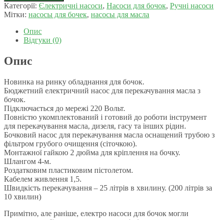
Категорії:
Єлектричні насоси
,
Насоси для бочок
,
Ручнi насоси
Мітки:
насосы для бочек
,
насосы для масла
Опис
Відгуки (0)
Опис
Новинка на ринку обладнання для бочок.
Бюджетний електричний насос для перекачування масла з
бочок.
Підключається до мережі 220 Вольт.
Повністю укомплектований і готовий до роботи інструмент
для перекачування масла, дизеля, гасу та інших рідин.
Бочковий насос для перекачування масла оснащений трубою з
фільтром грубого очищення (сіточкою).
Монтажної гайкою 2 дюйма для кріплення на бочку.
Шлангом 4-м.
Роздатковим пластиковим пістолетом.
Кабелем живлення 1,5.
Швидкість перекачування – 25 літрів в хвилину. (200 літрів за
10 хвилин)
Примітно, але раніше, електро насоси для бочок могли