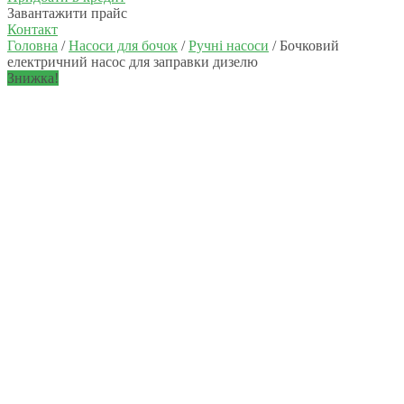
Завантажити прайс
Контакт
Головна
/
Насоси для бочок
/
Ручнi насоси
/ Бочковий
електричний насос для заправки дизелю
Знижка!