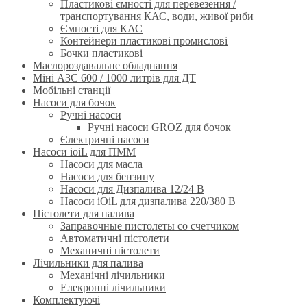
Пластикові ємності для перевезення /
транспортування КАС, води, живої риби
Ємності для КАС
Контейнери пластикові промислові
Бочки пластикові
Маслороздавальне обладнання
Міні АЗС 600 / 1000 литрів для ДТ
Мобільні станції
Насоси для бочок
Ручнi насоси
Ручні насоси GROZ для бочок
Єлектричні насоси
Насоси ioiL для ПММ
Насоси для масла
Насоси для бензину
Насоси для Дизпалива 12/24 B
Насоси iOiL для дизпалива 220/380 B
Пістолети для палива
Заправочные пистолеты со счетчиком
Автоматичні пістолети
Механичні пістолети
Лічильники для палива
Механічні лічильники
Елекронні лічильники
Комплектуючі