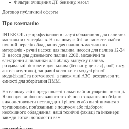
Фільтри очищення ДТ, бензину, масел
Договор публичной оферты
Про компанію
INTER OIL це професіонали в галузі обладнання для паливно-
мастильних матеріалів. На нашому сайті ви зможете знайти
повний перелік обладнання для паливно-мастильних
матеріалів - ручні насоси для палива, насоси для палива 12-24
В, насоси для дизельного палива 220В, механічні та
електронні лічильники для обліку відпуску палива,
роздавальні пістолети для палива (бензину, дизеля) , олії, гасу,
антифризу тощо), заправні колонки та модулі різної
модифікації та потужності, а також міні АЗС, резервуари та
ємності для зберігання ПММ.
На нашому сайті представлені тільки найпопулярніші позиції.
Якщо для вирішення вашого технічного завдання необхідно
використовувати нестандартні рішення або ви зіткнулися з
труднощами, пов'язаними з пошуком або підбором
необхідного обладнання, наші технічні фахівці та інженери
завжди готові допомогти вам.
сертифікати