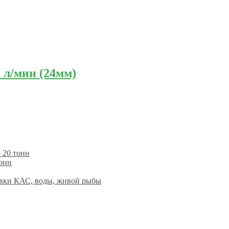
 л/мин (24мм)
 20 тонн
тонн
овки КАС, воды, живой рыбы