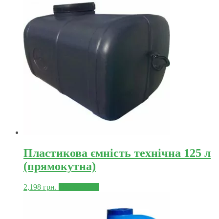
Пластикова ємність технічна 125 л
(прямокутна)
2,198
грн.
Докладніше