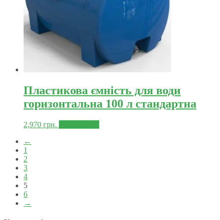
Пластикова ємність для води
горизонтальна 100 л стандартна
2,970
грн.
Докладніше
←
1
2
3
4
5
6
→