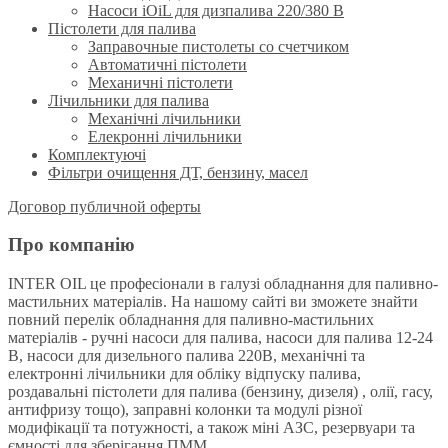
Насоси iOiL для дизпалива 220/380 B
Пістолети для палива
Заправочные пистолеты со счетчиком
Автоматичні пістолети
Механичні пістолети
Лічильники для палива
Механічні лічильники
Елекронні лічильники
Комплектуючі
Фільтри очищення ДТ, бензину, масел
Договор публичной оферты
Про компанію
INTER OIL це професіонали в галузі обладнання для паливно-
мастильних матеріалів. На нашому сайті ви зможете знайти
повний перелік обладнання для паливно-мастильних
матеріалів - ручні насоси для палива, насоси для палива 12-24
В, насоси для дизельного палива 220В, механічні та
електронні лічильники для обліку відпуску палива,
роздавальні пістолети для палива (бензину, дизеля) , олії, гасу,
антифризу тощо), заправні колонки та модулі різної
модифікації та потужності, а також міні АЗС, резервуари та
ємності для зберігання ПММ.