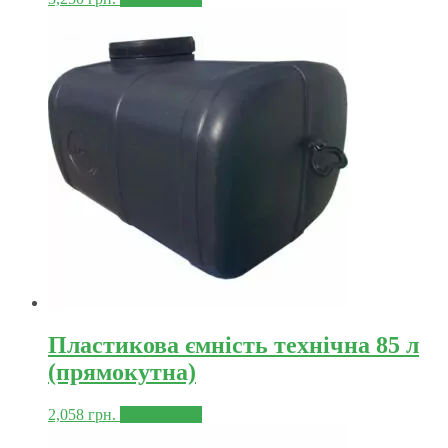
Пластикова ємність технічна 85 л
(прямокутна)
2,058
грн.
Докладніше