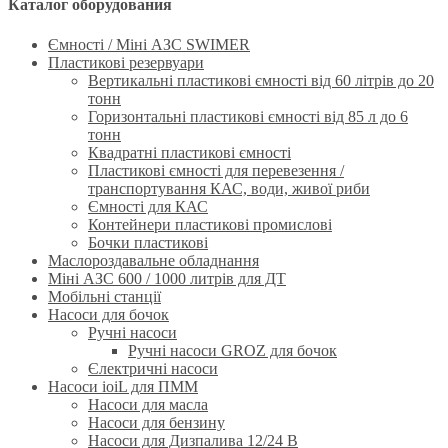
Каталог оборудования
Ємності / Міні АЗС SWIMER
Пластикові резервуари
Вертикальні пластикові ємності від 60 літрів до 20
тонн
Горизонтальні пластикові ємності від 85 л до 6
тонн
Квадратні пластикові ємності
Пластикові ємності для перевезення /
транспортування КАС, води, живої риби
Ємності для КАС
Контейнери пластикові промислові
Бочки пластикові
Маслороздавальне обладнання
Міні АЗС 600 / 1000 литрів для ДТ
Мобільні станції
Насоси для бочок
Ручнi насоси
Ручні насоси GROZ для бочок
Єлектричні насоси
Насоси ioiL для ПММ
Насоси для масла
Насоси для бензину
Насоси для Дизпалива 12/24 B