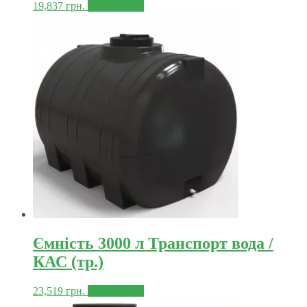
19,837
грн.
Докладніше
Ємність 3000 л Транспорт вода /
КАС (тр.)
23,519
грн.
Докладніше