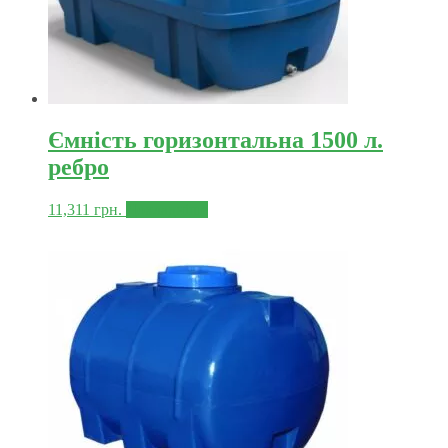
Ємність горизонтальна 1500 л.
ребро
11,311
грн.
Докладніше