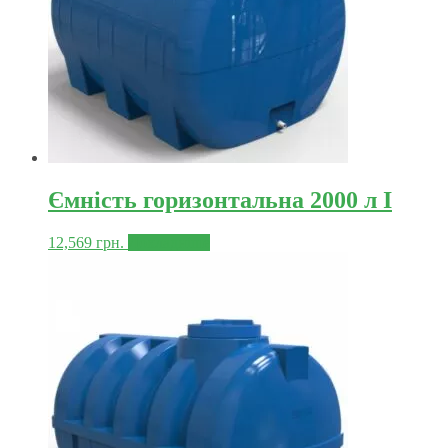
Ємність горизонтальна 2000 л I
12,569
грн.
Докладніше