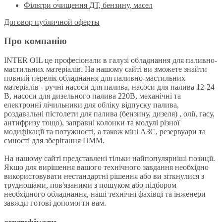
Фільтри очищення ДТ, бензину, масел
Договор публичной оферты
Про компанію
INTER OIL це професіонали в галузі обладнання для паливно-
мастильних матеріалів. На нашому сайті ви зможете знайти
повний перелік обладнання для паливно-мастильних
матеріалів - ручні насоси для палива, насоси для палива 12-24
В, насоси для дизельного палива 220В, механічні та
електронні лічильники для обліку відпуску палива,
роздавальні пістолети для палива (бензину, дизеля) , олії, гасу,
антифризу тощо), заправні колонки та модулі різної
модифікації та потужності, а також міні АЗС, резервуари та
ємності для зберігання ПММ.
На нашому сайті представлені тільки найпопулярніші позиції.
Якщо для вирішення вашого технічного завдання необхідно
використовувати нестандартні рішення або ви зіткнулися з
труднощами, пов'язаними з пошуком або підбором
необхідного обладнання, наші технічні фахівці та інженери
завжди готові допомогти вам.