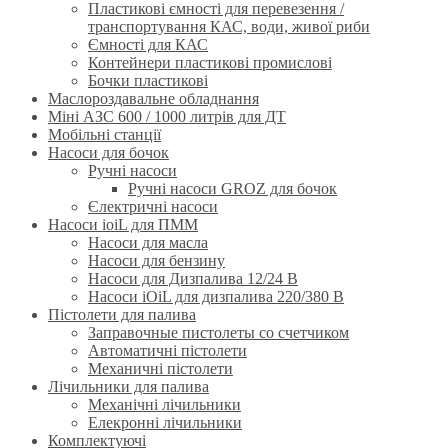
Пластикові ємності для перевезення /
транспортування КАС, води, живої риби
Ємності для КАС
Контейнери пластикові промислові
Бочки пластикові
Маслороздавальне обладнання
Міні АЗС 600 / 1000 литрів для ДТ
Мобільні станції
Насоси для бочок
Ручнi насоси
Ручні насоси GROZ для бочок
Єлектричні насоси
Насоси ioiL для ПММ
Насоси для масла
Насоси для бензину
Насоси для Дизпалива 12/24 B
Насоси iOiL для дизпалива 220/380 B
Пістолети для палива
Заправочные пистолеты со счетчиком
Автоматичні пістолети
Механичні пістолети
Лічильники для палива
Механічні лічильники
Елекронні лічильники
Комплектуючі