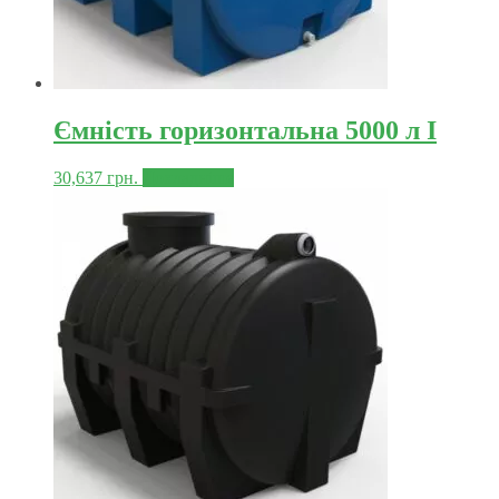
Ємність горизонтальна 5000 л І
30,637
грн.
Докладніше