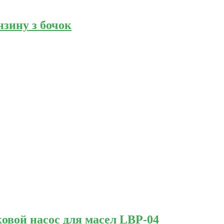
нзину з бочок
вой насос для масел LBP-04